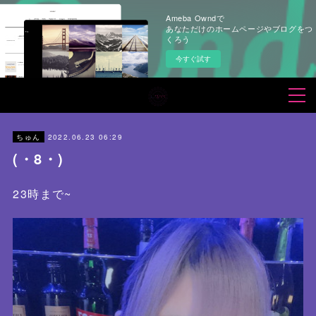
Ameba Owndで
あなただけのホームページやブログをつ
くろう
今すぐ試す
2022.06.23 06:29
ちゅん
(・8・)
23時まで~