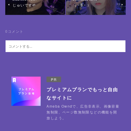
じゅいです🌱
（・8・）
0
コメント
PR
プレミアムプランでもっと自由
なサイトに
Ameba Owndで、広告非表示、画像容量
無制限、ページ数無制限などの機能を開
放しよう。