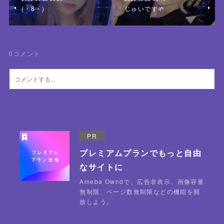
(・8・)
じゅいです🌱
0
コメント
PR
プレミアムプランでもっと自由
なサイトに
Ameba Owndで、広告非表示、画像容量
無制限、ページ数無制限などの機能を開
放しよう。