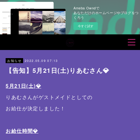
Ameba Owndで
あなただけのホームページやブログをつ
くろう
今すぐ試す
2022.05.09 07:13
お知らせ
【告知】5月21日(土)りあむさん💎
5月21日(土)💎
りあむさんがゲストメイドとしての
お給仕が決定しました！
お給仕時間💎