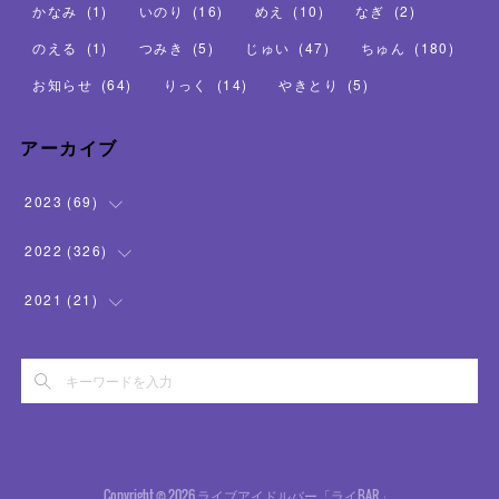
かなみ
(
1
)
いのり
(
16
)
めえ
(
10
)
なぎ
(
2
)
のえる
(
1
)
つみき
(
5
)
じゅい
(
47
)
ちゅん
(
180
)
お知らせ
(
64
)
りっく
(
14
)
やきとり
(
5
)
アーカイブ
2023
(
69
)
(
16
)
2022
(
326
)
(
26
)
(
32
)
2021
(
21
)
(
20
)
(
49
)
(
1
)
(
7
)
(
39
)
(
19
)
(
42
)
(
1
)
(
48
)
Copyright ©
2026
ライブアイドルバー「ライBAR」
.