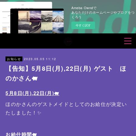
Ameba Owndで
あなただけのホームページやブログをつ
くろう
今すぐ試す
2023.05.05 11:12
お知らせ
【告知】5月8日(月),22日(月) ゲスト ほ
のかさん🐖
5月8日(月)
,
22日(月)🐖
ほのかさんのゲストメイドとしてのお給仕が決定い
たしました！✨
お給仕時間🐖