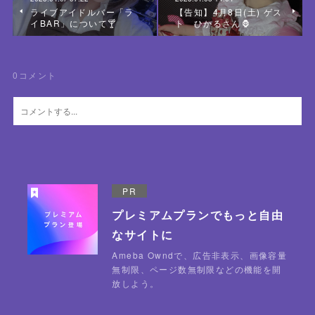
ライブアイドルバー「ラ
【告知】4月8日(土) ゲス
イBAR」について🍸
ト ひかるさん🦍
0
コメント
PR
プレミアムプランでもっと自由
なサイトに
Ameba Owndで、広告非表示、画像容量
無制限、ページ数無制限などの機能を開
放しよう。