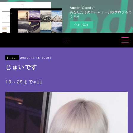
Ameba Owndで
あなただけのホームページやブログをつ
くろう
今すぐ試す
2022.11.15 10:01
じゅい
じゅいです
19～29まで✊❤️‍🔥