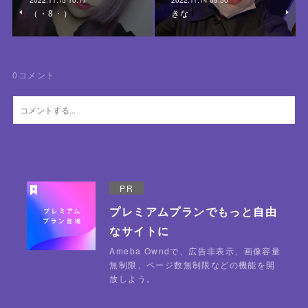
（・8・）
きな
0
コメント
PR
プレミアムプランでもっと自由
なサイトに
Ameba Owndで、広告非表示、画像容量
無制限、ページ数無制限などの機能を開
放しよう。