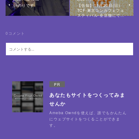
いのりです
【告知】11月20日(日)
TCF-東京コンカフェフェ
スティバル-全店舗にて…
0
コメント
PR
あなたもサイトをつくってみま
せんか
Ameba Owndを使えば、誰でもかんたん
にウェブサイトをつくることができま
す。