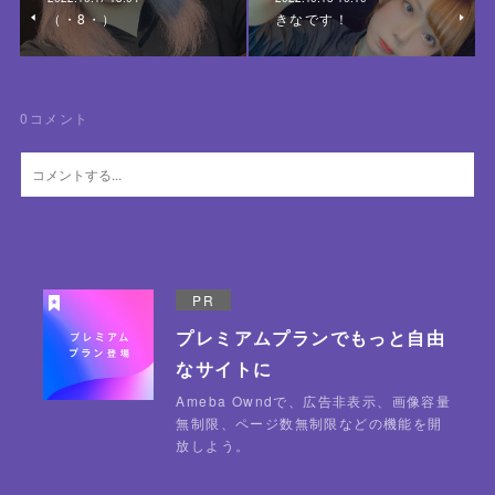
（・8・）
きなです！
0
コメント
PR
プレミアムプランでもっと自由
なサイトに
Ameba Owndで、広告非表示、画像容量
無制限、ページ数無制限などの機能を開
放しよう。